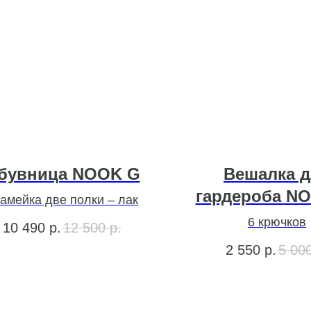
бувница NOOK G
Вешалка д
гардероба NO
амейка две полки – лак
6 крючков
10 490
р.
12 500
р.
2 550
р.
5 00