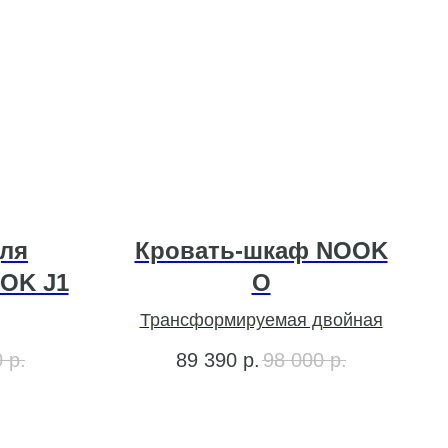
ля
Кровать-шкаф NOOK
OK J1
O
Трансформируемая двойная
0
р.
89 390
р.
98 000
р.