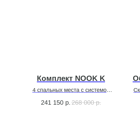
Комплект NOOK K
О
4 спальных места с системой
Ск
хранения
241 150
р.
268 000
р.