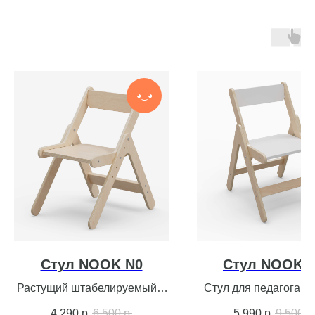
◕‿◕
Стул NOOK N0
Стул NOOK 
Растущий штабелируемый –
Стул для педагога –
лак
4 290
р.
6 500
р.
5 990
р.
9 500
р