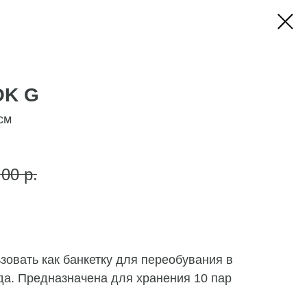
OK G
см
,00
р.
овать как банкетку для переобувания в
да. Предназначена для хранения 10 пар