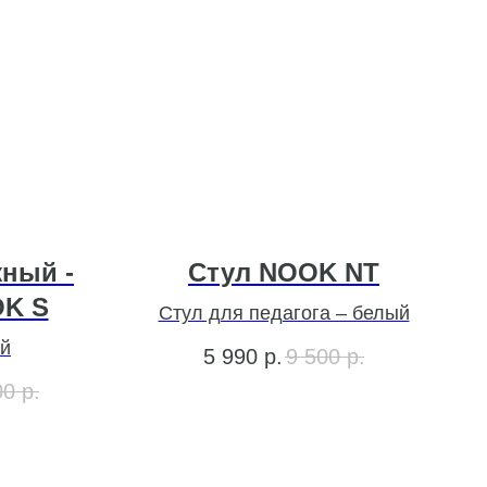
ный -
Стул NOOK NT
OK S
Стул для педагога – белый
ий
5 990
р.
9 500
р.
00
р.