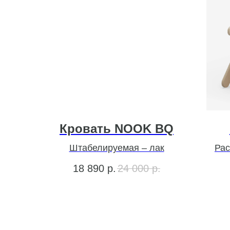
Кровать NOOK BQ
Штабелируемая – лак
Рас
18 890
р.
24 000
р.