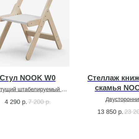
Стул NOOK W0
Стеллаж книж
скамья NO
тущий штабелируемый –
белый
Двусторонн
4 290
р.
7 200
р.
13 850
р.
23 2