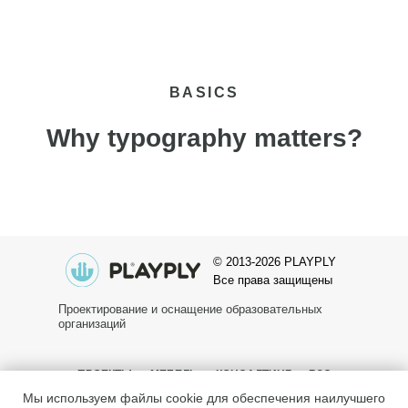
BASICS
Why typography matters?
© 2013-2026 PLAYPLY
Все права защищены
Проектирование и оснащение образовательных
организаций
ПРОЕКТЫ
МЕБЕЛЬ
КОНСАЛТИНГ
B2C
Мы используем файлы cookie для обеспечения наилучшего
+7 (926) 276-79-03
play@playply.ru